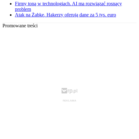
Firmy toną w technologiach. AI ma rozwiązać rosnący
problem
Atak na Żabkę. Hakerzy oferują dane za 5 tys. euro
Promowane treści