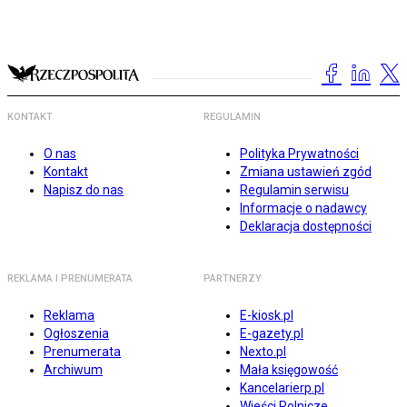
KONTAKT
REGULAMIN
O nas
Polityka Prywatności
Kontakt
Zmiana ustawień zgód
Napisz do nas
Regulamin serwisu
Informacje o nadawcy
Deklaracja dostępności
REKLAMA I PRENUMERATA
PARTNERZY
Reklama
E-kiosk.pl
Ogłoszenia
E-gazety.pl
Prenumerata
Nexto.pl
Archiwum
Mała księgowość
Kancelarierp.pl
Wieści Rolnicze