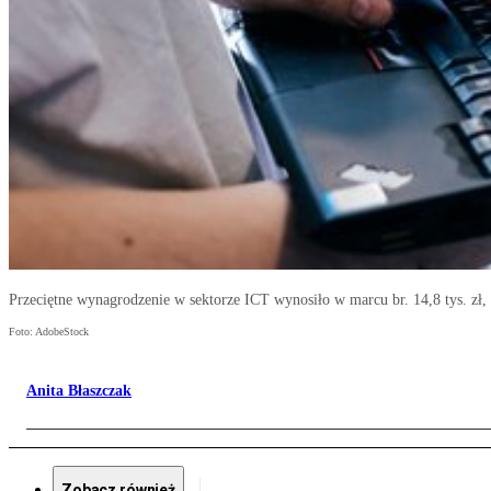
Przeciętne wynagrodzenie w sektorze ICT wynosiło w marcu br. 14,8 tys. zł, 
Foto: AdobeStock
Anita Błaszczak
Zobacz również