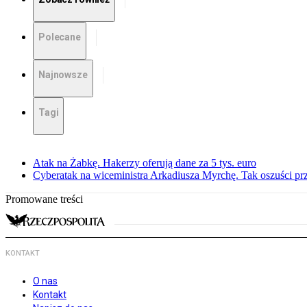
Polecane
Najnowsze
Tagi
Atak na Żabkę. Hakerzy oferują dane za 5 tys. euro
Cyberatak na wiceministra Arkadiusza Myrchę. Tak oszuści p
Promowane treści
KONTAKT
O nas
Kontakt