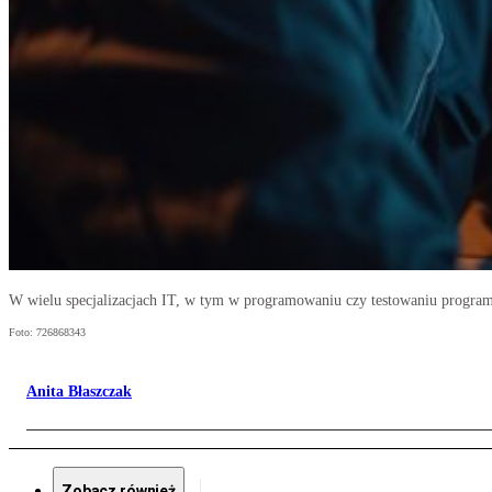
W wielu specjalizacjach IT, w tym w programowaniu czy testowaniu progr
Foto: 726868343
Anita Błaszczak
Zobacz również