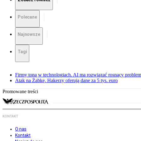
Polecane
Najnowsze
Tagi
Firmy toną w technologiach. AI ma rozwiązać rosnący proble
Atak na Żabkę. Hakerzy oferują dane za 5 tys. euro
Promowane treści
KONTAKT
O nas
Kontakt