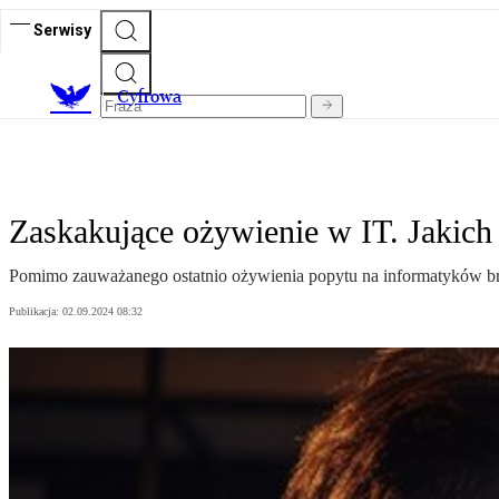
Serwisy
C
yfrowa
Zaskakujące ożywienie w IT. Jakic
Pomimo zauważanego ostatnio ożywienia popytu na informatyków branż
Publikacja:
02.09.2024 08:32