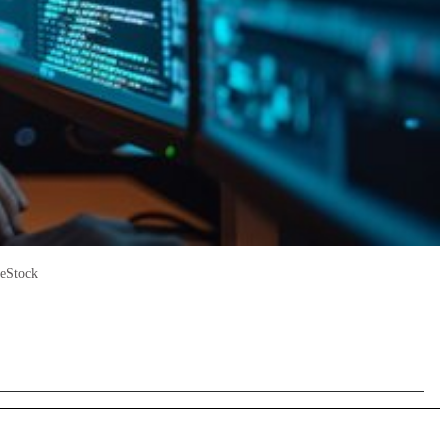
beStock