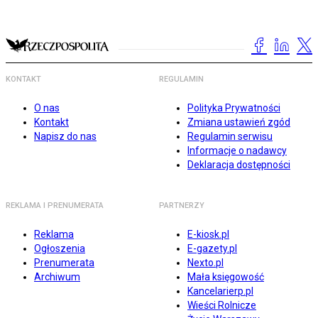
KONTAKT
REGULAMIN
O nas
Polityka Prywatności
Kontakt
Zmiana ustawień zgód
Napisz do nas
Regulamin serwisu
Informacje o nadawcy
Deklaracja dostępności
REKLAMA I PRENUMERATA
PARTNERZY
Reklama
E-kiosk.pl
Ogłoszenia
E-gazety.pl
Prenumerata
Nexto.pl
Archiwum
Mała księgowość
Kancelarierp.pl
Wieści Rolnicze