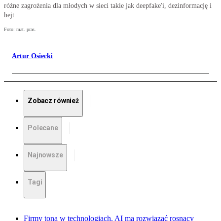
różne zagrożenia dla młodych w sieci takie jak deepfake'i, dezinformację i
hejt
Foto: mat. pras.
Artur Osiecki
Zobacz również
Polecane
Najnowsze
Tagi
Firmy toną w technologiach. AI ma rozwiązać rosnący