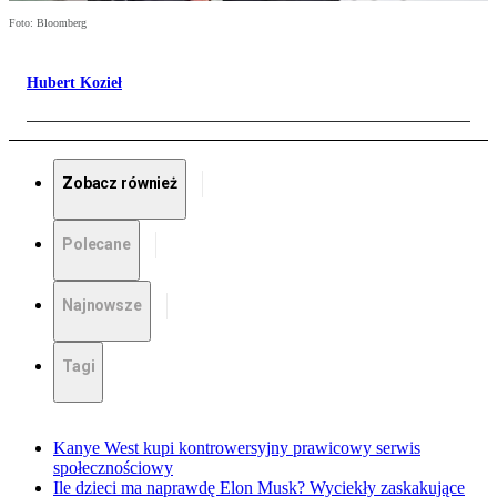
Foto: Bloomberg
Hubert Kozieł
Zobacz również
Polecane
Najnowsze
Tagi
Kanye West kupi kontrowersyjny prawicowy serwis
społecznościowy
Ile dzieci ma naprawdę Elon Musk? Wyciekły zaskakujące