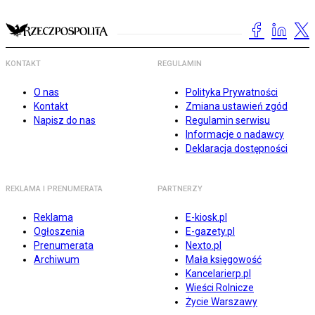
KONTAKT
REGULAMIN
O nas
Polityka Prywatności
Kontakt
Zmiana ustawień zgód
Napisz do nas
Regulamin serwisu
Informacje o nadawcy
Deklaracja dostępności
REKLAMA I PRENUMERATA
PARTNERZY
Reklama
E-kiosk.pl
Ogłoszenia
E-gazety.pl
Prenumerata
Nexto.pl
Archiwum
Mała księgowość
Kancelarierp.pl
Wieści Rolnicze
Życie Warszawy