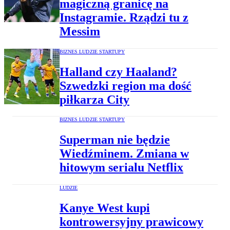
magiczną granicę na
Instagramie. Rządzi tu z
Messim
BIZNES LUDZIE STARTUPY
Halland czy Haaland?
Szwedzki region ma dość
piłkarza City
BIZNES LUDZIE STARTUPY
Superman nie będzie
Wiedźminem. Zmiana w
hitowym serialu Netflix
LUDZIE
Kanye West kupi
kontrowersyjny prawicowy