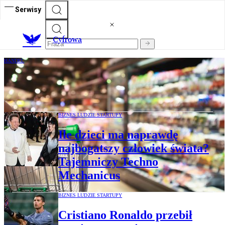
Serwisy
C
yfrowa
HANDEL
Ceny rosną najwolniej w tym roku. Dzięki
sieciom handlowym
BIZNES LUDZIE STARTUPY
Ile dzieci ma naprawdę
najbogatszy człowiek świata?
Tajemniczy Techno
Mechanicus
BIZNES LUDZIE STARTUPY
Cristiano Ronaldo przebił