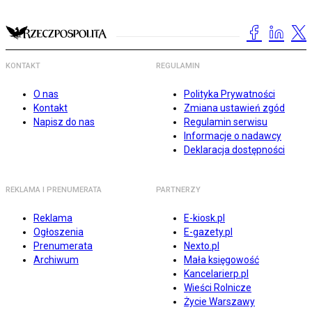
KONTAKT
REGULAMIN
O nas
Polityka Prywatności
Kontakt
Zmiana ustawień zgód
Napisz do nas
Regulamin serwisu
Informacje o nadawcy
Deklaracja dostępności
REKLAMA I PRENUMERATA
PARTNERZY
Reklama
E-kiosk.pl
Ogłoszenia
E-gazety.pl
Prenumerata
Nexto.pl
Archiwum
Mała księgowość
Kancelarierp.pl
Wieści Rolnicze
Życie Warszawy