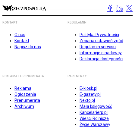
KONTAKT
REGULAMIN
O nas
Polityka Prywatności
Kontakt
Zmiana ustawień zgód
Napisz do nas
Regulamin serwisu
Informacje o nadawcy
Deklaracja dostępności
REKLAMA I PRENUMERATA
PARTNERZY
Reklama
E-kiosk.pl
Ogłoszenia
E-gazety.pl
Prenumerata
Nexto.pl
Archiwum
Mała księgowość
Kancelarierp.pl
Wieści Rolnicze
Życie Warszawy