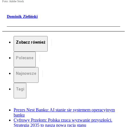
Foto: Adobe Stock
Dominik Zieliński
Zobacz również
Polecane
Najnowsze
Tagi
Prezes Nest Banku: AI stanie się systemem operacyjnym
banku
Cyfrowy Przełom: Polska rzuca wyzwanie przyszłości.
Strategia 2035 to nasza nowa racja stanu