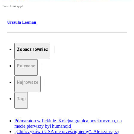
Foto: firma.rp.pl
Urszula Lesman
Zobacz również
Polecane
Najnowsze
Tagi
Półmaraton w Pekinie. Kolejna granica przekroczona, na
mecie pierwszy był humanoid
„Chińczyków i USA nie prześcigniemy". Ale szansą są