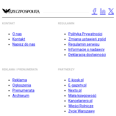
KONTAKT
REGULAMIN
O nas
Polityka Prywatności
Kontakt
Zmiana ustawień zgód
Napisz do nas
Regulamin serwisu
Informacje o nadawcy
Deklaracja dostępności
REKLAMA I PRENUMERATA
PARTNERZY
Reklama
E-kiosk.pl
Ogłoszenia
E-gazety.pl
Prenumerata
Nexto.pl
Archiwum
Mała księgowość
Kancelarierp.pl
Wieści Rolnicze
Życie Warszawy