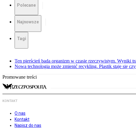
Polecane
Najnowsze
Tagi
Ten pierścień bada organizm w czasie rzeczywistym. Wyniki tra
Nowa technologia może zmienić recykling. Plastik staje się c
Promowane treści
KONTAKT
O nas
Kontakt
Napisz do nas