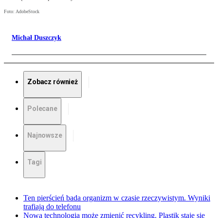
Foto: AdobeStock
Michał Duszczyk
Zobacz również
Polecane
Najnowsze
Tagi
Ten pierścień bada organizm w czasie rzeczywistym. Wyniki
trafiają do telefonu
Nowa technologia może zmienić recykling. Plastik staje się