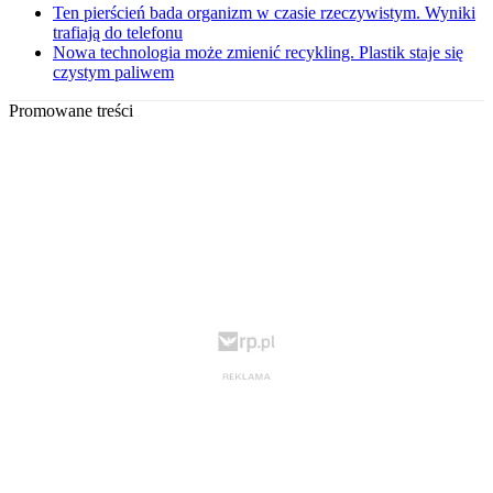
Ten pierścień bada organizm w czasie rzeczywistym. Wyniki
trafiają do telefonu
Nowa technologia może zmienić recykling. Plastik staje się
czystym paliwem
Promowane treści