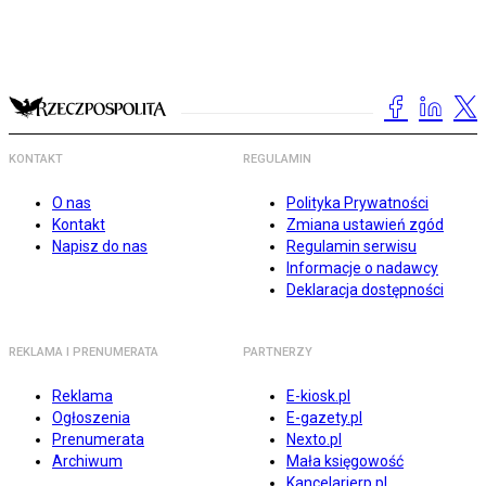
KONTAKT
REGULAMIN
O nas
Polityka Prywatności
Kontakt
Zmiana ustawień zgód
Napisz do nas
Regulamin serwisu
Informacje o nadawcy
Deklaracja dostępności
REKLAMA I PRENUMERATA
PARTNERZY
Reklama
E-kiosk.pl
Ogłoszenia
E-gazety.pl
Prenumerata
Nexto.pl
Archiwum
Mała księgowość
Kancelarierp.pl