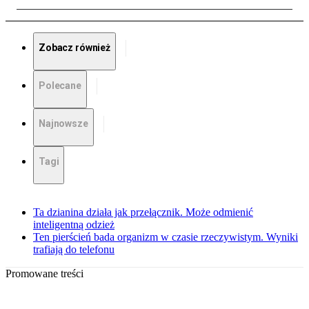
Zobacz również
Polecane
Najnowsze
Tagi
Ta dzianina działa jak przełącznik. Może odmienić
inteligentną odzież
Ten pierścień bada organizm w czasie rzeczywistym. Wyniki
trafiają do telefonu
Promowane treści