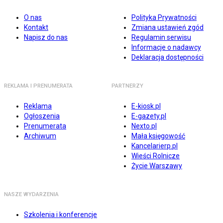
O nas
Polityka Prywatności
Kontakt
Zmiana ustawień zgód
Napisz do nas
Regulamin serwisu
Informacje o nadawcy
Deklaracja dostępności
REKLAMA I PRENUMERATA
PARTNERZY
Reklama
E-kiosk.pl
Ogłoszenia
E-gazety.pl
Prenumerata
Nexto.pl
Archiwum
Mała księgowość
Kancelarierp.pl
Wieści Rolnicze
Życie Warszawy
NASZE WYDARZENIA
Szkolenia i konferencje