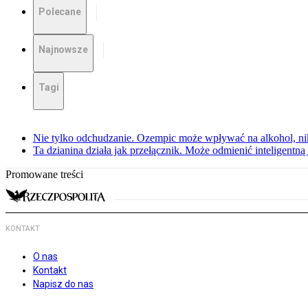
Polecane
Najnowsze
Tagi
Nie tylko odchudzanie. Ozempic może wpływać na alkohol, ni
Ta dzianina działa jak przełącznik. Może odmienić inteligentną
Promowane treści
KONTAKT
O nas
Kontakt
Napisz do nas