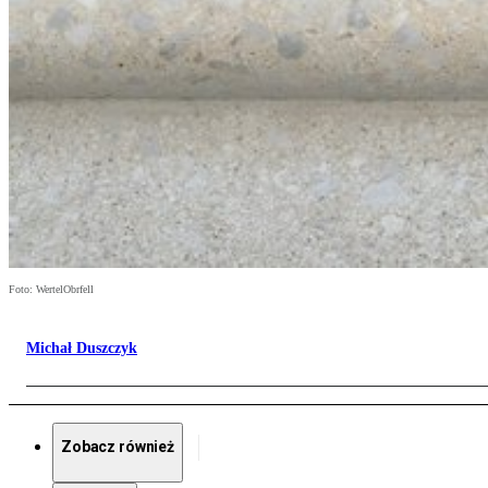
Foto: WertelObrfell
Michał Duszczyk
Zobacz również