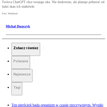
Twórca ChatGPT chce twojego oka. Nie dosłownie, ale planuje pobierać od
ludzi skan ich siatkówki
Foto: Worldcoin
Michał Duszczyk
Zobacz również
Polecane
Najnowsze
Tagi
Ten pierścień bada organizm w czasie rzeczywistym. Wyniki