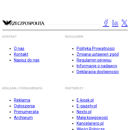
KONTAKT
REGULAMIN
O nas
Polityka Prywatności
Kontakt
Zmiana ustawień zgód
Napisz do nas
Regulamin serwisu
Informacje o nadawcy
Deklaracja dostępności
REKLAMA I PRENUMERATA
PARTNERZY
Reklama
E-kiosk.pl
Ogłoszenia
E-gazety.pl
Prenumerata
Nexto.pl
Archiwum
Mała księgowość
Kancelarierp.pl
Wieści Rolnicze