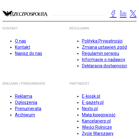
KONTAKT
REGULAMIN
O nas
Polityka Prywatności
Kontakt
Zmiana ustawień zgód
Napisz do nas
Regulamin serwisu
Informacje o nadawcy
Deklaracja dostępności
REKLAMA I PRENUMERATA
PARTNERZY
Reklama
E-kiosk.pl
Ogłoszenia
E-gazety.pl
Prenumerata
Nexto.pl
Archiwum
Mała księgowość
Kancelarierp.pl
Wieści Rolnicze
Życie Warszawy