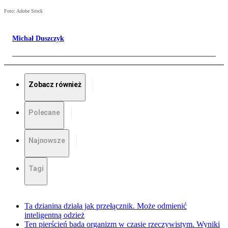
Foto: Adobe Stock
Michał Duszczyk
Zobacz również
Polecane
Najnowsze
Tagi
Ta dzianina działa jak przełącznik. Może odmienić
inteligentną odzież
Ten pierścień bada organizm w czasie rzeczywistym. Wyniki