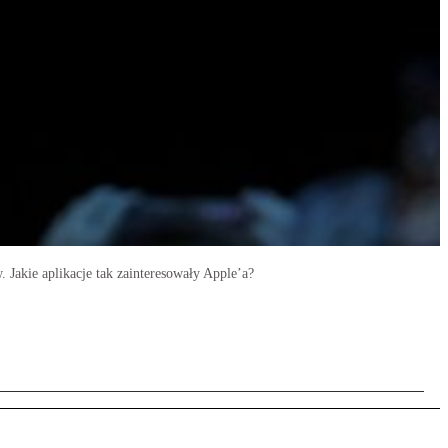
Jakie aplikacje tak zainteresowały Apple’a?