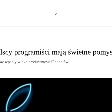
olscy programiści mają świetne pomy
stów wpadły w oko producentowi iPhone’ów.