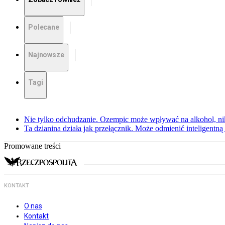
Polecane
Najnowsze
Tagi
Nie tylko odchudzanie. Ozempic może wpływać na alkohol, ni
Ta dzianina działa jak przełącznik. Może odmienić inteligentną
Promowane treści
KONTAKT
O nas
Kontakt