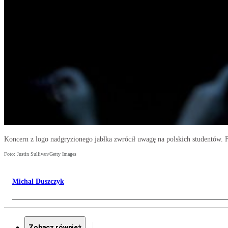
Koncern z logo nadgryzionego jabłka zwrócił uwagę na polskich studentów. 
Foto: Justin Sullivan/Getty Images
Michał Duszczyk
Zobacz również