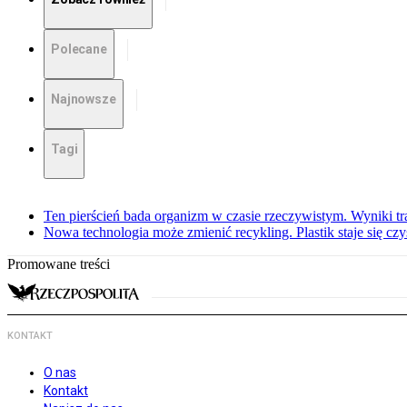
Polecane
Najnowsze
Tagi
Ten pierścień bada organizm w czasie rzeczywistym. Wyniki tra
Nowa technologia może zmienić recykling. Plastik staje się c
Promowane treści
KONTAKT
O nas
Kontakt