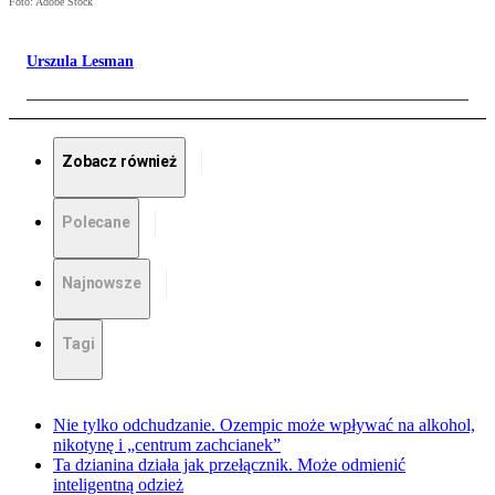
Foto: Adobe Stock
Urszula Lesman
Zobacz również
Polecane
Najnowsze
Tagi
Nie tylko odchudzanie. Ozempic może wpływać na alkohol,
nikotynę i „centrum zachcianek”
Ta dzianina działa jak przełącznik. Może odmienić
inteligentną odzież