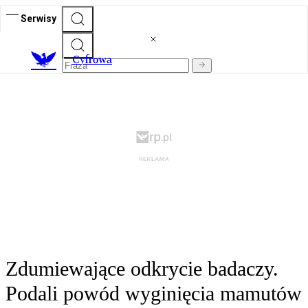
Serwisy
C
yfrowa
Zdumiewające odkrycie badaczy.
Podali powód wyginięcia mamutów