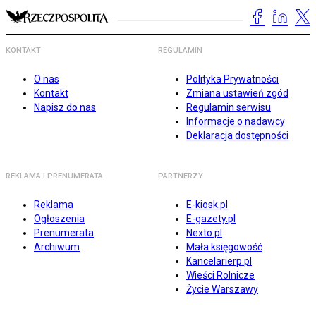
KONTAKT
REGULAMIN
O nas
Polityka Prywatności
Kontakt
Zmiana ustawień zgód
Napisz do nas
Regulamin serwisu
Informacje o nadawcy
Deklaracja dostępności
REKLAMA I PRENUMERATA
PARTNERZY
Reklama
E-kiosk.pl
Ogłoszenia
E-gazety.pl
Prenumerata
Nexto.pl
Archiwum
Mała księgowość
Kancelarierp.pl
Wieści Rolnicze
Życie Warszawy