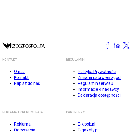
KONTAKT
REGULAMIN
O nas
Polityka Prywatności
Kontakt
Zmiana ustawień zgód
Napisz do nas
Regulamin serwisu
Informacje o nadawcy
Deklaracja dostępności
REKLAMA I PRENUMERATA
PARTNERZY
Reklama
E-kiosk.pl
Ogłoszenia
E-gazety.pl