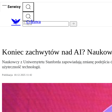
Serwisy
C
yfrowa
Koniec zachwytów nad AI? Naukowc
Naukowcy z Uniwersytetu Stanforda zapowiadają zmianę podejścia do 
użyteczność technologii.
Publikacja:
18.12.2025 11:42