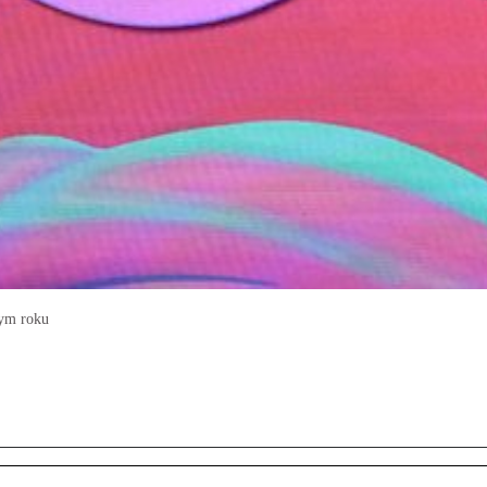
łym roku