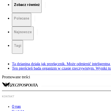
Zobacz również
Polecane
Najnowsze
Tagi
Ta dzianina działa jak przełącznik. Może odmienić inteligentną
Ten pierścień bada organizm w czasie rzeczywistym. Wyniki tra
Promowane treści
KONTAKT
O nas