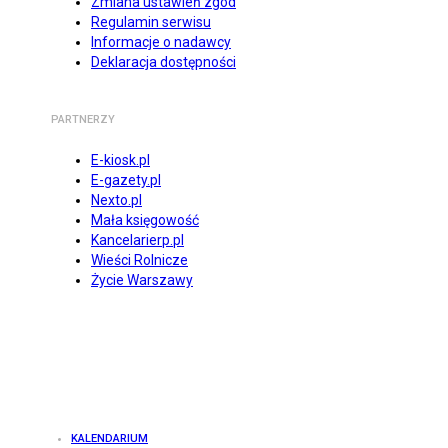
Zmiana ustawień zgód
Regulamin serwisu
Informacje o nadawcy
Deklaracja dostępności
PARTNERZY
E-kiosk.pl
E-gazety.pl
Nexto.pl
Mała księgowość
Kancelarierp.pl
Wieści Rolnicze
Życie Warszawy
KALENDARIUM