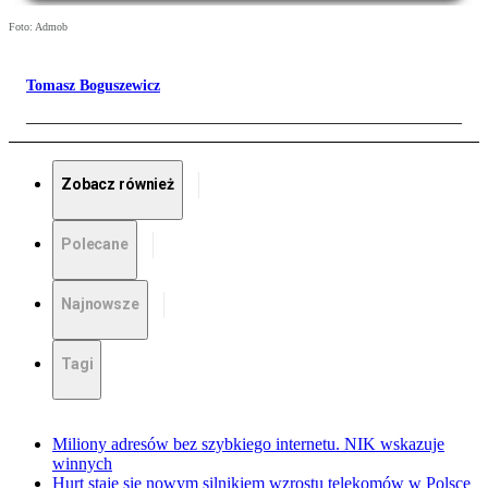
Foto: Admob
Tomasz Boguszewicz
Zobacz również
Polecane
Najnowsze
Tagi
Miliony adresów bez szybkiego internetu. NIK wskazuje
winnych
Hurt staje się nowym silnikiem wzrostu telekomów w Polsce