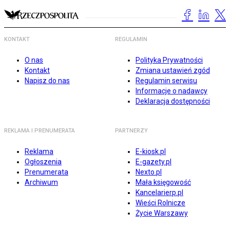
KONTAKT
REGULAMIN
O nas
Polityka Prywatności
Kontakt
Zmiana ustawień zgód
Napisz do nas
Regulamin serwisu
Informacje o nadawcy
Deklaracja dostępności
REKLAMA I PRENUMERATA
PARTNERZY
Reklama
E-kiosk.pl
Ogłoszenia
E-gazety.pl
Prenumerata
Nexto.pl
Archiwum
Mała księgowość
Kancelarierp.pl
Wieści Rolnicze
Życie Warszawy