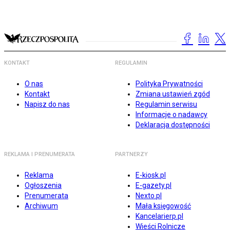
KONTAKT
REGULAMIN
O nas
Polityka Prywatności
Kontakt
Zmiana ustawień zgód
Napisz do nas
Regulamin serwisu
Informacje o nadawcy
Deklaracja dostępności
REKLAMA I PRENUMERATA
PARTNERZY
Reklama
E-kiosk.pl
Ogłoszenia
E-gazety.pl
Prenumerata
Nexto.pl
Archiwum
Mała księgowość
Kancelarierp.pl
Wieści Rolnicze