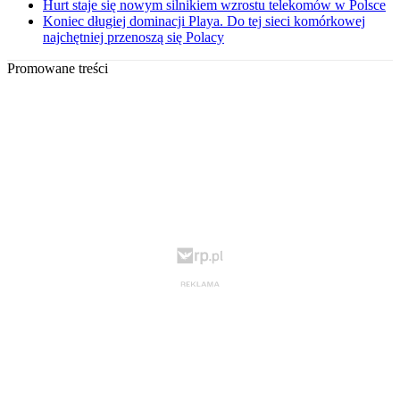
Hurt staje się nowym silnikiem wzrostu telekomów w Polsce
Koniec długiej dominacji Playa. Do tej sieci komórkowej
najchętniej przenoszą się Polacy
Promowane treści