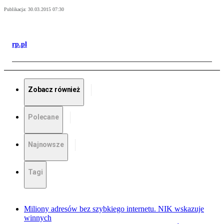
Publikacja:
30.03.2015 07:30
rp.pl
Zobacz również
Polecane
Najnowsze
Tagi
Miliony adresów bez szybkiego internetu. NIK wskazuje
winnych