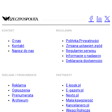
KONTAKT
REGULAMIN
O nas
Polityka Prywatności
Kontakt
Zmiana ustawień zgód
Napisz do nas
Regulamin serwisu
Informacje o nadawcy
Deklaracja dostępności
REKLAMA I PRENUMERATA
PARTNERZY
Reklama
E-kiosk.pl
Ogłoszenia
E-gazety.pl
Prenumerata
Nexto.pl
Archiwum
Mała księgowość
Kancelarierp.pl
Wieści Rolnicze