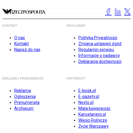
KONTAKT
REGULAMIN
O nas
Polityka Prywatności
Kontakt
Zmiana ustawień zgód
Napisz do nas
Regulamin serwisu
Informacje o nadawcy
Deklaracja dostępności
REKLAMA I PRENUMERATA
PARTNERZY
Reklama
E-kiosk.pl
Ogłoszenia
E-gazety.pl
Prenumerata
Nexto.pl
Archiwum
Mała księgowość
Kancelarierp.pl
Wieści Rolnicze
Życie Warszawy