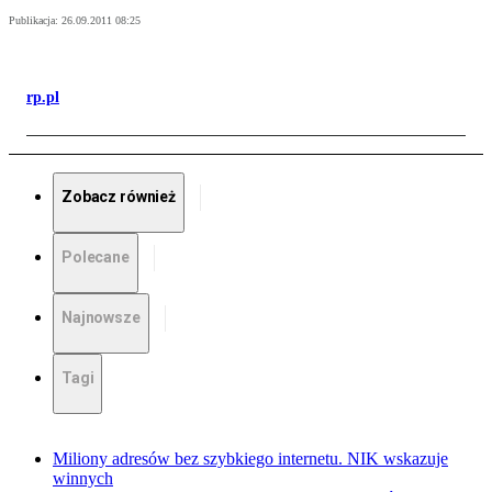
Publikacja:
26.09.2011 08:25
rp.pl
Zobacz również
Polecane
Najnowsze
Tagi
Miliony adresów bez szybkiego internetu. NIK wskazuje
winnych