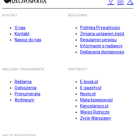
KONTAKT
REGULAMIN
O nas
Polityka Prywatności
Kontakt
Zmiana ustawień zgód
Napisz do nas
Regulamin serwisu
Informacje o nadawcy
Deklaracja dostępności
REKLAMA I PRENUMERATA
PARTNERZY
Reklama
E-kiosk.pl
Ogłoszenia
E-gazety.pl
Prenumerata
Nexto.pl
Archiwum
Mała księgowość
Kancelarierp.pl
Wieści Rolnicze
Życie Warszawy
NASZE WYDARZENIA