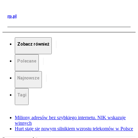
rp.pl
Zobacz również
Polecane
Najnowsze
Tagi
Miliony adresów bez szybkiego internetu. NIK wskazuje
winnych
Hurt staje się nowym silnikiem wzrostu telekomów w Polsce