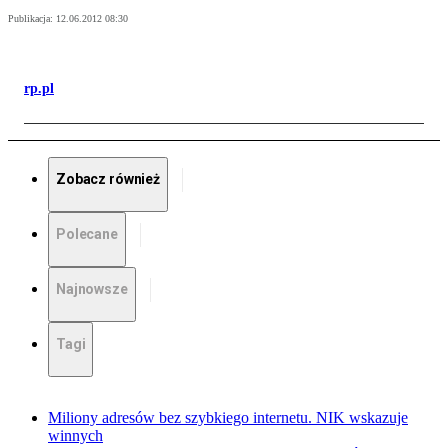
Publikacja:
12.06.2012 08:30
rp.pl
Zobacz również
Polecane
Najnowsze
Tagi
Miliony adresów bez szybkiego internetu. NIK wskazuje
winnych