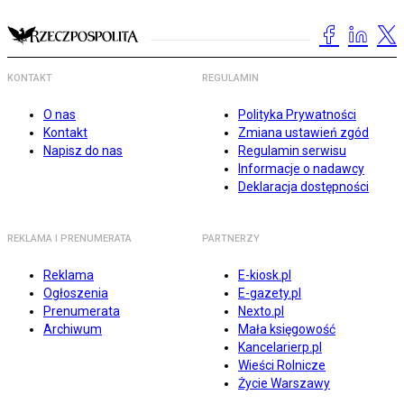
KONTAKT
REGULAMIN
O nas
Polityka Prywatności
Kontakt
Zmiana ustawień zgód
Napisz do nas
Regulamin serwisu
Informacje o nadawcy
Deklaracja dostępności
REKLAMA I PRENUMERATA
PARTNERZY
Reklama
E-kiosk.pl
Ogłoszenia
E-gazety.pl
Prenumerata
Nexto.pl
Archiwum
Mała księgowość
Kancelarierp.pl
Wieści Rolnicze
Życie Warszawy