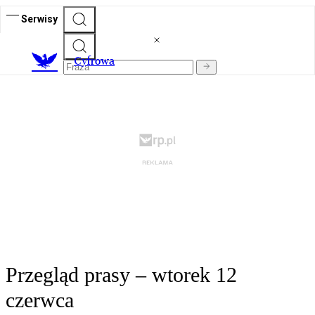
Serwisy
C
yfrowa
Przegląd prasy – wtorek 12
czerwca