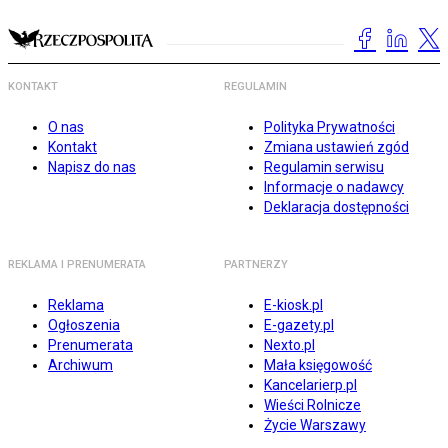
KONTAKT
REGULAMIN
O nas
Polityka Prywatności
Kontakt
Zmiana ustawień zgód
Napisz do nas
Regulamin serwisu
Informacje o nadawcy
Deklaracja dostępności
REKLAMA I PRENUMERATA
PARTNERZY
Reklama
E-kiosk.pl
Ogłoszenia
E-gazety.pl
Prenumerata
Nexto.pl
Archiwum
Mała księgowość
Kancelarierp.pl
Wieści Rolnicze
Życie Warszawy