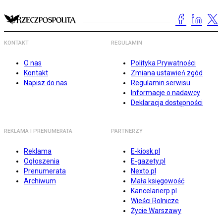
KONTAKT
REGULAMIN
O nas
Polityka Prywatności
Kontakt
Zmiana ustawień zgód
Napisz do nas
Regulamin serwisu
Informacje o nadawcy
Deklaracja dostępności
REKLAMA I PRENUMERATA
PARTNERZY
Reklama
E-kiosk.pl
Ogłoszenia
E-gazety.pl
Prenumerata
Nexto.pl
Archiwum
Mała księgowość
Kancelarierp.pl
Wieści Rolnicze
Życie Warszawy