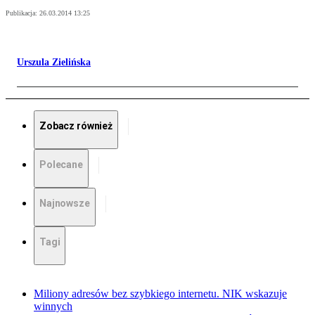
Publikacja:
26.03.2014 13:25
Urszula Zielińska
Zobacz również
Polecane
Najnowsze
Tagi
Miliony adresów bez szybkiego internetu. NIK wskazuje
winnych