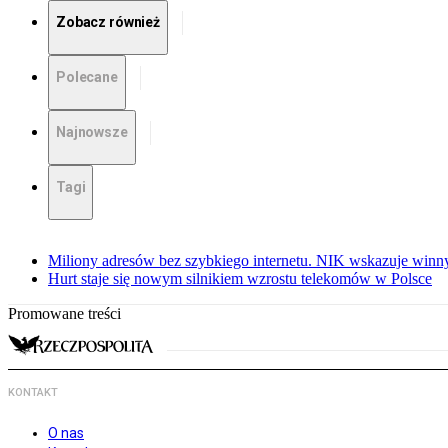
Zobacz również
Polecane
Najnowsze
Tagi
Miliony adresów bez szybkiego internetu. NIK wskazuje winn
Hurt staje się nowym silnikiem wzrostu telekomów w Polsce
Promowane treści
KONTAKT
O nas