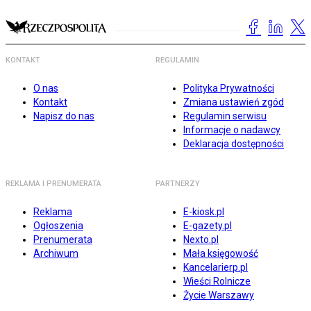
KONTAKT
REGULAMIN
O nas
Polityka Prywatności
Kontakt
Zmiana ustawień zgód
Napisz do nas
Regulamin serwisu
Informacje o nadawcy
Deklaracja dostępności
REKLAMA I PRENUMERATA
PARTNERZY
Reklama
E-kiosk.pl
Ogłoszenia
E-gazety.pl
Prenumerata
Nexto.pl
Archiwum
Mała księgowość
Kancelarierp.pl
Wieści Rolnicze
Życie Warszawy