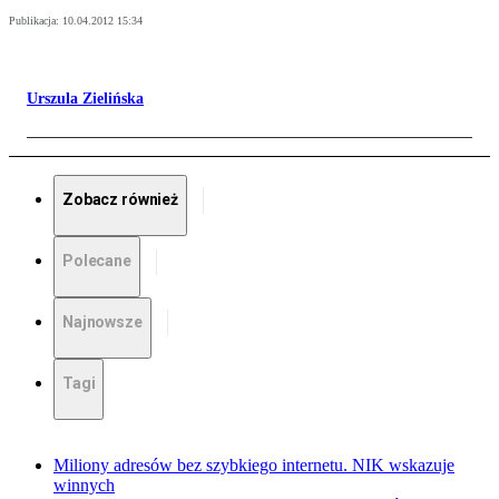
Publikacja:
10.04.2012 15:34
Urszula Zielińska
Zobacz również
Polecane
Najnowsze
Tagi
Miliony adresów bez szybkiego internetu. NIK wskazuje
winnych