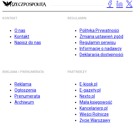
KONTAKT
REGULAMIN
O nas
Polityka Prywatności
Kontakt
Zmiana ustawień zgód
Napisz do nas
Regulamin serwisu
Informacje o nadawcy
Deklaracja dostępności
REKLAMA I PRENUMERATA
PARTNERZY
Reklama
E-kiosk.pl
Ogłoszenia
E-gazety.pl
Prenumerata
Nexto.pl
Archiwum
Mała księgowość
Kancelarierp.pl
Wieści Rolnicze
Życie Warszawy