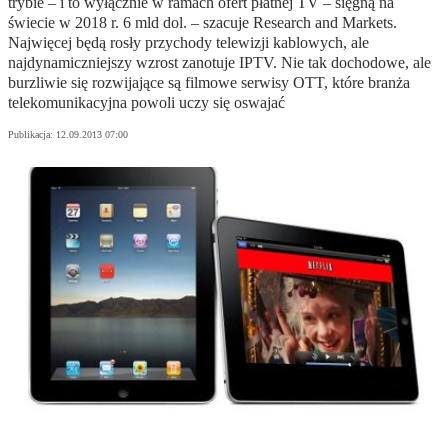
trybie – i to wyłącznie w ramach ofert płatnej TV – sięgną na
świecie w 2018 r. 6 mld dol. – szacuje Research and Markets.
Najwięcej będą rosły przychody telewizji kablowych, ale
najdynamiczniejszy wzrost zanotuje IPTV. Nie tak dochodowe, ale
burzliwie się rozwijające są filmowe serwisy OTT, które branża
telekomunikacyjna powoli uczy się oswajać
Publikacja:
12.09.2013 07:00