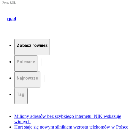
Foto: ROL
rp.pl
Zobacz również
Polecane
Najnowsze
Tagi
Miliony adresów bez szybkiego internetu. NIK wskazuje
winnych
Hurt staje się nowym silnikiem wzrostu telekomów w Polsce