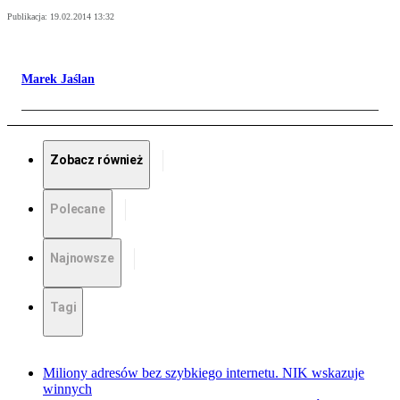
Publikacja:
19.02.2014 13:32
Marek Jaślan
Zobacz również
Polecane
Najnowsze
Tagi
Miliony adresów bez szybkiego internetu. NIK wskazuje
winnych