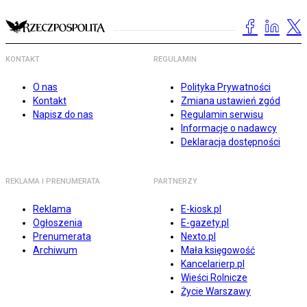
KONTAKT
REGULAMIN
O nas
Polityka Prywatności
Kontakt
Zmiana ustawień zgód
Napisz do nas
Regulamin serwisu
Informacje o nadawcy
Deklaracja dostępności
REKLAMA I PRENUMERATA
PARTNERZY
Reklama
E-kiosk.pl
Ogłoszenia
E-gazety.pl
Prenumerata
Nexto.pl
Archiwum
Mała księgowość
Kancelarierp.pl
Wieści Rolnicze
Życie Warszawy