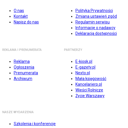
O nas
Polityka Prywatności
Kontakt
Zmiana ustawień zgód
Napisz do nas
Regulamin serwisu
Informacje o nadawcy
Deklaracja dostępności
REKLAMA I PRENUMERATA
PARTNERZY
Reklama
E-kiosk.pl
Ogłoszenia
E-gazety.pl
Prenumerata
Nexto.pl
Archiwum
Mała księgowość
Kancelarierp.pl
Wieści Rolnicze
Życie Warszawy
NASZE WYDARZENIA
Szkolenia i konferencje