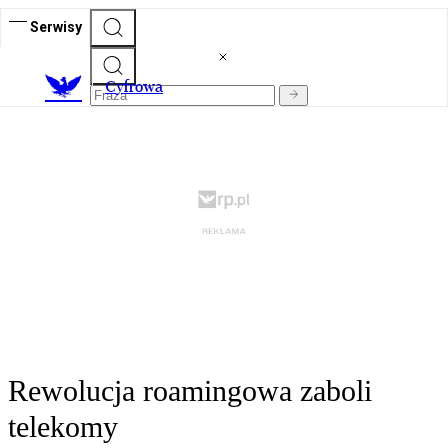
Serwisy
C
yfrowa
Rewolucja roamingowa zaboli
telekomy