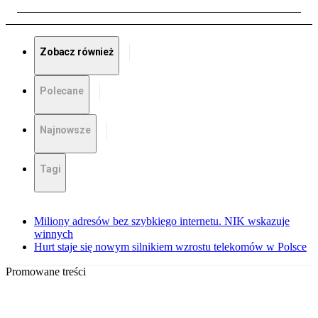
Zobacz również
Polecane
Najnowsze
Tagi
Miliony adresów bez szybkiego internetu. NIK wskazuje
winnych
Hurt staje się nowym silnikiem wzrostu telekomów w Polsce
Promowane treści