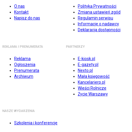
O nas
Polityka Prywatności
Kontakt
Zmiana ustawień zgód
Napisz do nas
Regulamin serwisu
Informacje o nadawcy
Deklaracja dostępności
REKLAMA I PRENUMERATA
PARTNERZY
Reklama
E-kiosk.pl
Ogłoszenia
E-gazety.pl
Prenumerata
Nexto.pl
Archiwum
Mała księgowość
Kancelarierp.pl
Wieści Rolnicze
Życie Warszawy
NASZE WYDARZENIA
Szkolenia i konferencje