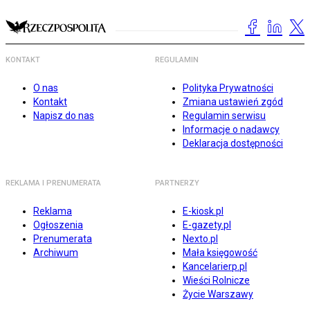
KONTAKT
REGULAMIN
O nas
Polityka Prywatności
Kontakt
Zmiana ustawień zgód
Napisz do nas
Regulamin serwisu
Informacje o nadawcy
Deklaracja dostępności
REKLAMA I PRENUMERATA
PARTNERZY
Reklama
E-kiosk.pl
Ogłoszenia
E-gazety.pl
Prenumerata
Nexto.pl
Archiwum
Mała księgowość
Kancelarierp.pl
Wieści Rolnicze
Życie Warszawy