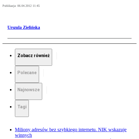
Publikacja:
06.04.2012 11:45
Urszula Zielińska
Zobacz również
Polecane
Najnowsze
Tagi
Miliony adresów bez szybkiego internetu. NIK wskazuje
winnych