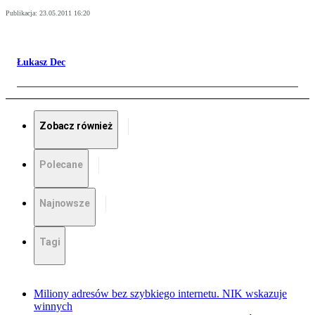
Publikacja:
23.05.2011 16:20
Łukasz Dec
Zobacz również
Polecane
Najnowsze
Tagi
Miliony adresów bez szybkiego internetu. NIK wskazuje
winnych