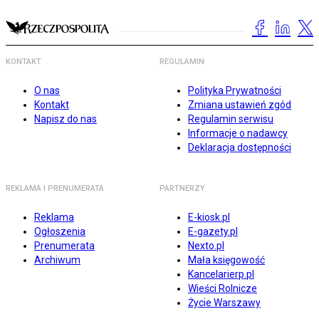
KONTAKT
REGULAMIN
O nas
Polityka Prywatności
Kontakt
Zmiana ustawień zgód
Napisz do nas
Regulamin serwisu
Informacje o nadawcy
Deklaracja dostępności
REKLAMA I PRENUMERATA
PARTNERZY
Reklama
E-kiosk.pl
Ogłoszenia
E-gazety.pl
Prenumerata
Nexto.pl
Archiwum
Mała księgowość
Kancelarierp.pl
Wieści Rolnicze
Życie Warszawy