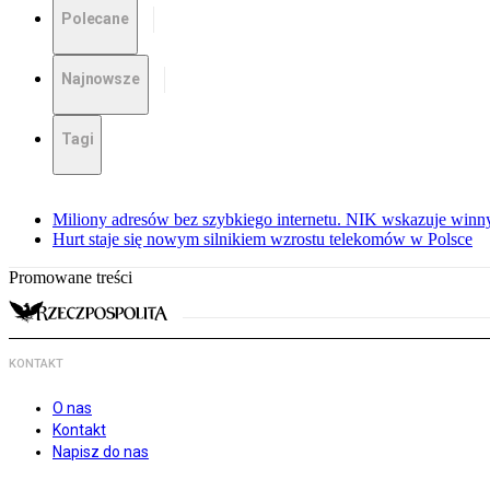
Polecane
Najnowsze
Tagi
Miliony adresów bez szybkiego internetu. NIK wskazuje winn
Hurt staje się nowym silnikiem wzrostu telekomów w Polsce
Promowane treści
KONTAKT
O nas
Kontakt
Napisz do nas