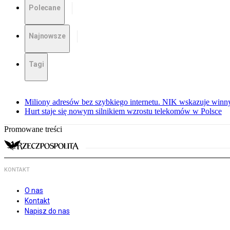
Polecane
Najnowsze
Tagi
Miliony adresów bez szybkiego internetu. NIK wskazuje winn
Hurt staje się nowym silnikiem wzrostu telekomów w Polsce
Promowane treści
KONTAKT
O nas
Kontakt
Napisz do nas