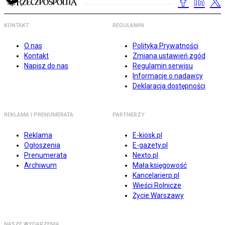
KONTAKT
REGULAMIN
O nas
Polityka Prywatności
Kontakt
Zmiana ustawień zgód
Napisz do nas
Regulamin serwisu
Informacje o nadawcy
Deklaracja dostępności
REKLAMA I PRENUMERATA
PARTNERZY
Reklama
E-kiosk.pl
Ogłoszenia
E-gazety.pl
Prenumerata
Nexto.pl
Archiwum
Mała księgowość
Kancelarierp.pl
Wieści Rolnicze
Życie Warszawy
NASZE WYDARZENIA