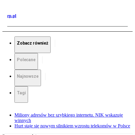
rp.pl
Zobacz również
Polecane
Najnowsze
Tagi
Miliony adresów bez szybkiego internetu. NIK wskazuje
winnych
Hurt staje się nowym silnikiem wzrostu telekomów w Polsce