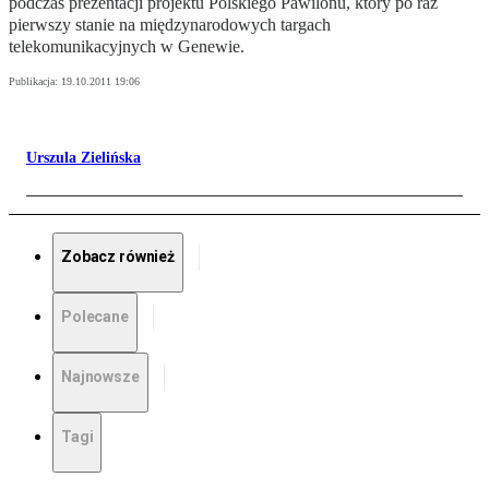
podczas prezentacji projektu Polskiego Pawilonu, który po raz
pierwszy stanie na międzynarodowych targach
telekomunikacyjnych w Genewie.
Publikacja:
19.10.2011 19:06
Urszula Zielińska
Zobacz również
Polecane
Najnowsze
Tagi