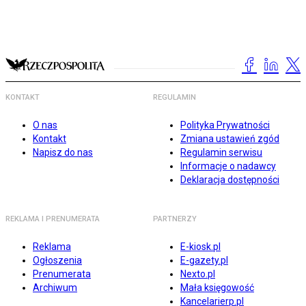
KONTAKT
REGULAMIN
O nas
Polityka Prywatności
Kontakt
Zmiana ustawień zgód
Napisz do nas
Regulamin serwisu
Informacje o nadawcy
Deklaracja dostępności
REKLAMA I PRENUMERATA
PARTNERZY
Reklama
E-kiosk.pl
Ogłoszenia
E-gazety.pl
Prenumerata
Nexto.pl
Archiwum
Mała księgowość
Kancelarierp.pl