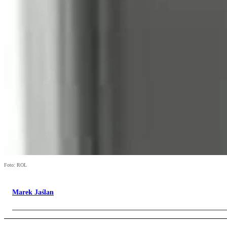
Foto: ROL
Marek Jaślan