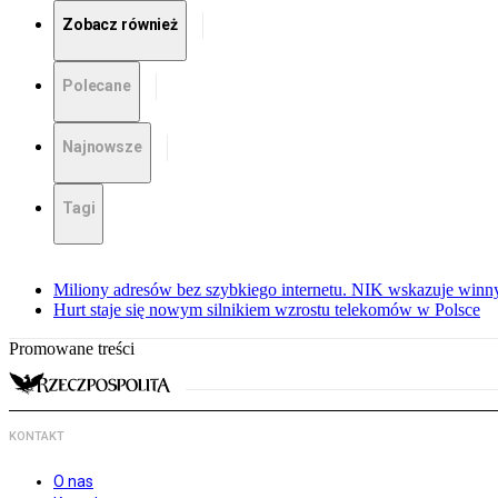
Zobacz również
Polecane
Najnowsze
Tagi
Miliony adresów bez szybkiego internetu. NIK wskazuje winn
Hurt staje się nowym silnikiem wzrostu telekomów w Polsce
Promowane treści
KONTAKT
O nas