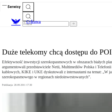
Serwisy
C
yfrowa
Duże telekomy chcą dostępu do PO
Efektywność inwestycji szerokopasmowych w obszarach białych plam
argumentowali przedstawiciele Netii, Multimediów Polska i Telefon
kablowych, KIKE i UKE dyskutowali z internautami na temat: „W jaki 
szerokopasmowego w regionach niedoinwestowanych”.
Publikacja:
28.09.2011 17:30