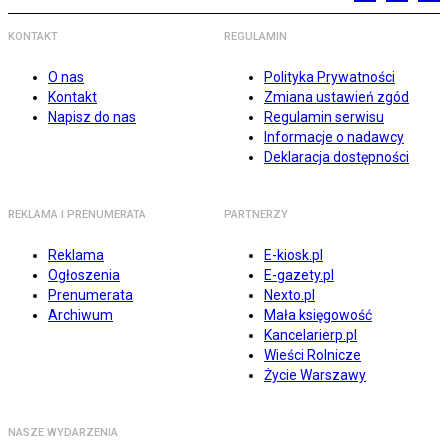
KONTAKT
REGULAMIN
O nas
Polityka Prywatności
Kontakt
Zmiana ustawień zgód
Napisz do nas
Regulamin serwisu
Informacje o nadawcy
Deklaracja dostępności
REKLAMA I PRENUMERATA
PARTNERZY
Reklama
E-kiosk.pl
Ogłoszenia
E-gazety.pl
Prenumerata
Nexto.pl
Archiwum
Mała księgowość
Kancelarierp.pl
Wieści Rolnicze
Życie Warszawy
NASZE WYDARZENIA