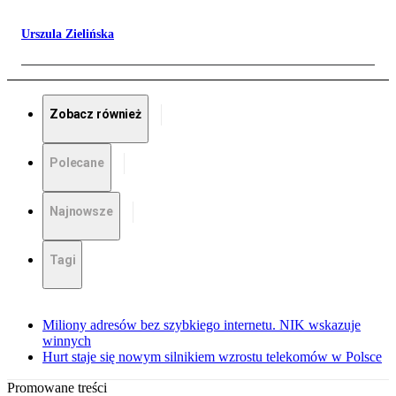
Urszula Zielińska
Zobacz również
Polecane
Najnowsze
Tagi
Miliony adresów bez szybkiego internetu. NIK wskazuje
winnych
Hurt staje się nowym silnikiem wzrostu telekomów w Polsce
Promowane treści