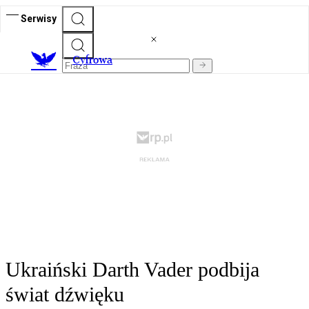
Serwisy
C
yfrowa
Ukraiński Darth Vader podbija
świat dźwięku