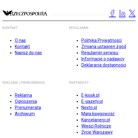
KONTAKT
REGULAMIN
O nas
Polityka Prywatności
Kontakt
Zmiana ustawień zgód
Napisz do nas
Regulamin serwisu
Informacje o nadawcy
Deklaracja dostępności
REKLAMA I PRENUMERATA
PARTNERZY
Reklama
E-kiosk.pl
Ogłoszenia
E-gazety.pl
Prenumerata
Nexto.pl
Archiwum
Mała księgowość
Kancelarierp.pl
Wieści Rolnicze
Życie Warszawy