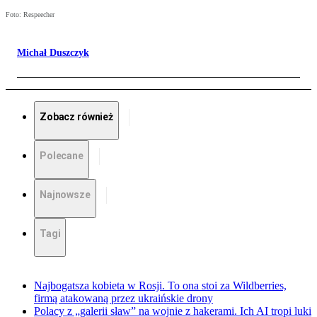
Foto: Respeecher
Michał Duszczyk
Zobacz również
Polecane
Najnowsze
Tagi
Najbogatsza kobieta w Rosji. To ona stoi za Wildberries,
firmą atakowaną przez ukraińskie drony
Polacy z „galerii sław” na wojnie z hakerami. Ich AI tropi luki