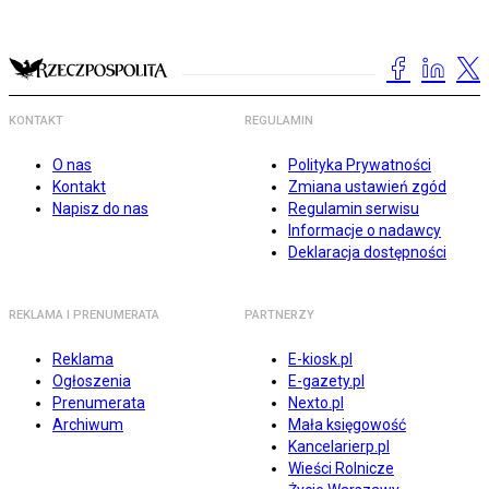
KONTAKT
REGULAMIN
O nas
Polityka Prywatności
Kontakt
Zmiana ustawień zgód
Napisz do nas
Regulamin serwisu
Informacje o nadawcy
Deklaracja dostępności
REKLAMA I PRENUMERATA
PARTNERZY
Reklama
E-kiosk.pl
Ogłoszenia
E-gazety.pl
Prenumerata
Nexto.pl
Archiwum
Mała księgowość
Kancelarierp.pl
Wieści Rolnicze