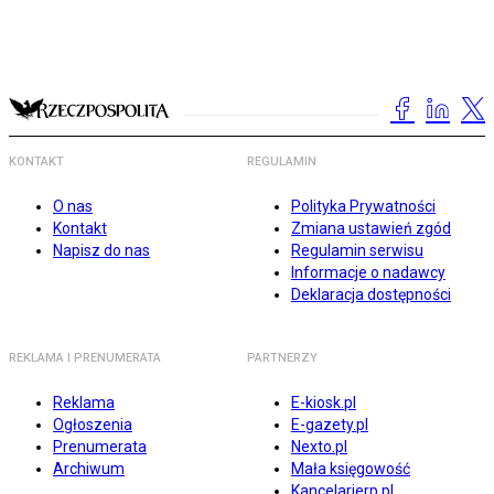
KONTAKT
REGULAMIN
O nas
Polityka Prywatności
Kontakt
Zmiana ustawień zgód
Napisz do nas
Regulamin serwisu
Informacje o nadawcy
Deklaracja dostępności
REKLAMA I PRENUMERATA
PARTNERZY
Reklama
E-kiosk.pl
Ogłoszenia
E-gazety.pl
Prenumerata
Nexto.pl
Archiwum
Mała księgowość
Kancelarierp.pl