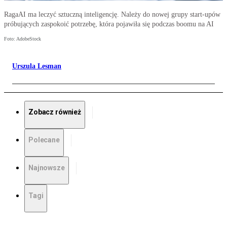
RagaAI ma leczyć sztuczną inteligencję. Należy do nowej grupy start-upów
próbujących zaspokoić potrzebę, która pojawiła się podczas boomu na AI
Foto: AdobeStock
Urszula Lesman
Zobacz również
Polecane
Najnowsze
Tagi