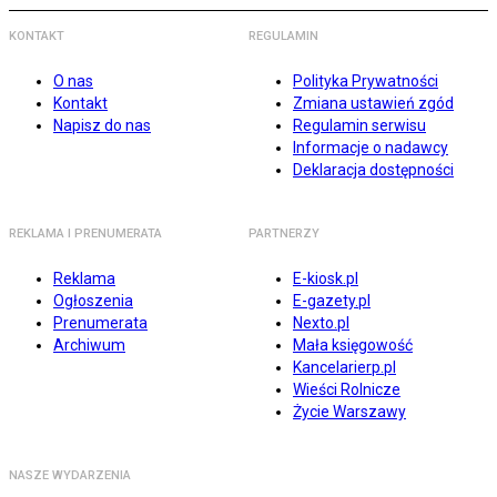
KONTAKT
REGULAMIN
O nas
Polityka Prywatności
Kontakt
Zmiana ustawień zgód
Napisz do nas
Regulamin serwisu
Informacje o nadawcy
Deklaracja dostępności
REKLAMA I PRENUMERATA
PARTNERZY
Reklama
E-kiosk.pl
Ogłoszenia
E-gazety.pl
Prenumerata
Nexto.pl
Archiwum
Mała księgowość
Kancelarierp.pl
Wieści Rolnicze
Życie Warszawy
NASZE WYDARZENIA