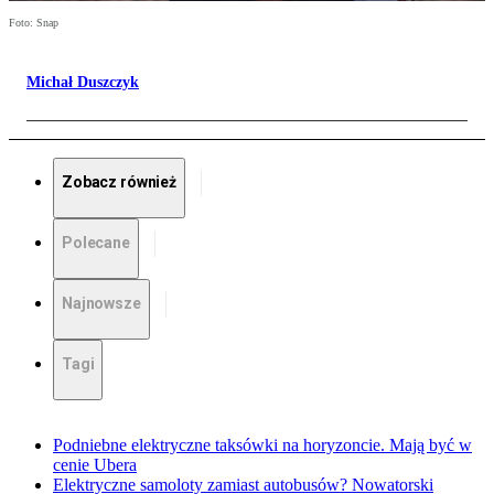
Foto: Snap
Michał Duszczyk
Zobacz również
Polecane
Najnowsze
Tagi
Podniebne elektryczne taksówki na horyzoncie. Mają być w
cenie Ubera
Elektryczne samoloty zamiast autobusów? Nowatorski