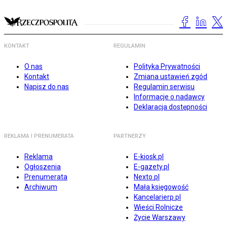
KONTAKT
REGULAMIN
O nas
Polityka Prywatności
Kontakt
Zmiana ustawień zgód
Napisz do nas
Regulamin serwisu
Informacje o nadawcy
Deklaracja dostępności
REKLAMA I PRENUMERATA
PARTNERZY
Reklama
E-kiosk.pl
Ogłoszenia
E-gazety.pl
Prenumerata
Nexto.pl
Archiwum
Mała księgowość
Kancelarierp.pl
Wieści Rolnicze
Życie Warszawy