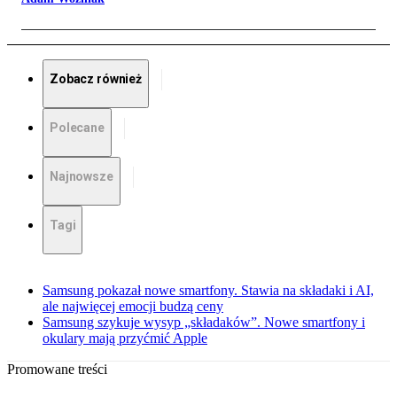
Zobacz również
Polecane
Najnowsze
Tagi
Samsung pokazał nowe smartfony. Stawia na składaki i AI,
ale najwięcej emocji budzą ceny
Samsung szykuje wysyp „składaków”. Nowe smartfony i
okulary mają przyćmić Apple
Promowane treści