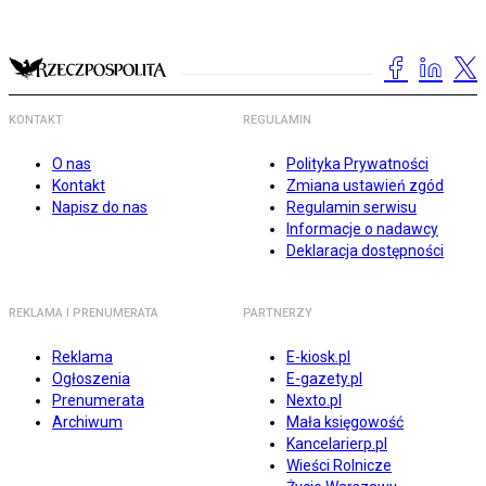
KONTAKT
REGULAMIN
O nas
Polityka Prywatności
Kontakt
Zmiana ustawień zgód
Napisz do nas
Regulamin serwisu
Informacje o nadawcy
Deklaracja dostępności
REKLAMA I PRENUMERATA
PARTNERZY
Reklama
E-kiosk.pl
Ogłoszenia
E-gazety.pl
Prenumerata
Nexto.pl
Archiwum
Mała księgowość
Kancelarierp.pl
Wieści Rolnicze